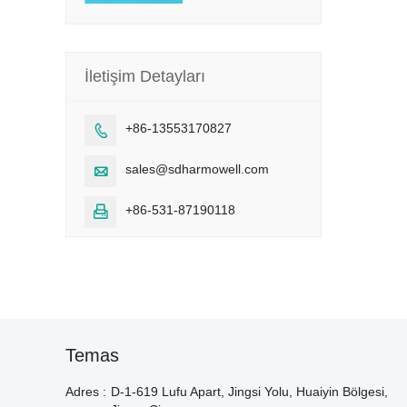
İletişim Detayları
+86-13553170827

sales@sdharmowell.com

+86-531-87190118

Temas
Adres :
D-1-619 Lufu Apart, Jingsi Yolu, Huaiyin Bölgesi,