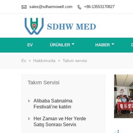

sales@sdharmowell.com
+86-13553170827

EV
ÜRÜNLER
HABER
Ev
>
Hakkımızda
>
Takım servisi
Takım Servisi
Alibaba Satınalma

Festivali'ne katılın
Her Zaman ve Her Yerde

Satış Sonrası Servis