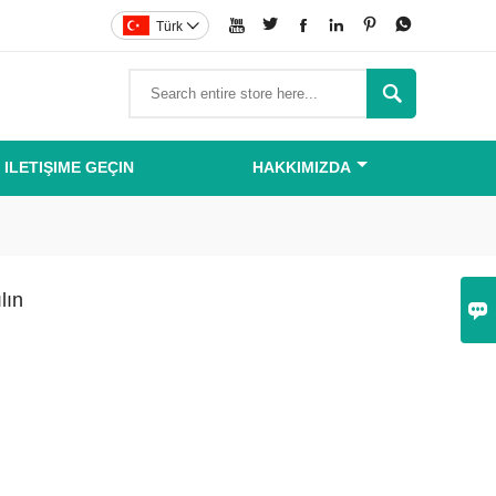






Türk


 ILETIŞIME GEÇIN
HAKKIMIZDA
lın
