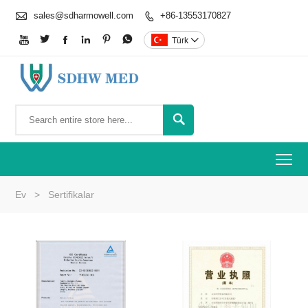

sales@sdharmowell.com
+86-13553170827







Türk


To
Ev
>
Sertifikalar